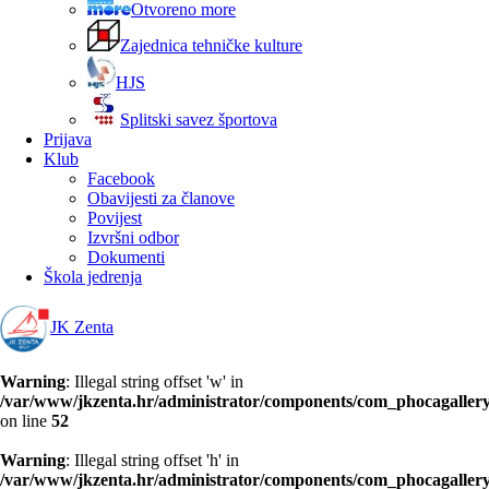
Otvoreno more
Zajednica tehničke kulture
HJS
Splitski savez športova
Prijava
Klub
Facebook
Obavijesti za članove
Povijest
Izvršni odbor
Dokumenti
Škola jedrenja
JK Zenta
Warning
: Illegal string offset 'w' in
/var/www/jkzenta.hr/administrator/components/com_phocagallery/
on line
52
Warning
: Illegal string offset 'h' in
/var/www/jkzenta.hr/administrator/components/com_phocagallery/