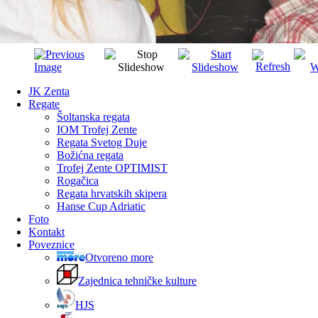
JK Zenta
Regate
Šoltanska regata
IOM Trofej Zente
Regata Svetog Duje
Božićna regata
Trofej Zente OPTIMIST
Rogačica
Regata hrvatskih skipera
Hanse Cup Adriatic
Foto
Kontakt
Poveznice
Otvoreno more
Zajednica tehničke kulture
HJS