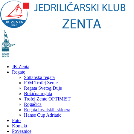
JK Zenta
Regate
Šoltanska regata
IOM Trofej Zente
Regata Svetog Duje
Božićna regata
Trofej Zente OPTIMIST
Rogačica
Regata hrvatskih skipera
Hanse Cup Adriatic
Foto
Kontakt
Poveznice