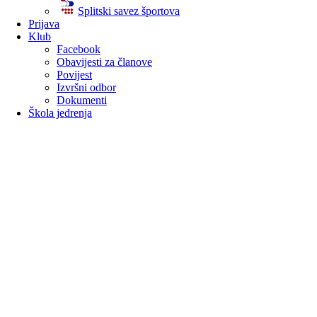
Splitski savez športova
Prijava
Klub
Facebook
Obavijesti za članove
Povijest
Izvršni odbor
Dokumenti
Škola jedrenja